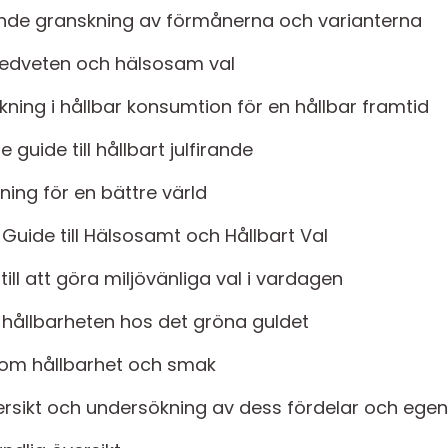
ande granskning av förmånerna och varianterna
ömedveten och hälsosam val
ning i hållbar konsumtion för en hållbar framtid
 guide till hållbart julfirande
sning för en bättre värld
g Guide till Hälsosamt och Hållbart Val
ill att göra miljövänliga val i vardagen
i hållbarheten hos det gröna guldet
enom hållbarhet och smak
översikt och undersökning av dess fördelar och ege