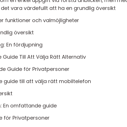
som en enkel uppgift vid första anblicken, men m
et vara värdefullt att ha en grundlig översikt
r funktioner och valmöjligheter
ndlig översikt
: En fördjupning
uide Till Att Välja Rätt Alternativ
de Guide för Privatpersoner
 guide till att välja rätt mobiltelefon
rsikt
: En omfattande guide
e för Privatpersoner