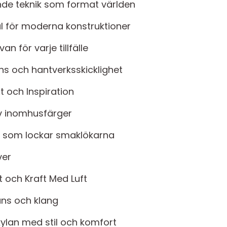
ande teknik som format världen
al för moderna konstruktioner
n för varje tillfälle
ans och hantverksskicklighet
t och Inspiration
av inomhusfärger
er som lockar smaklökarna
ver
et och Kraft Med Luft
ans och klang
ylan med stil och komfort