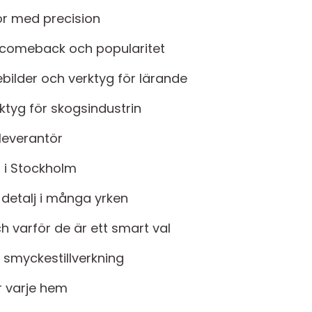
or med precision
s comeback och popularitet
bilder och verktyg för lärande
rktyg för skogsindustrin
 leverantör
r i Stockholm
g detalj i många yrken
ch varför de är ett smart val
 smyckestillverkning
ör varje hem