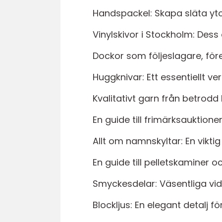
Handspackel: Skapa släta yt
Vinylskivor i Stockholm: Des
Dockor som följeslagare, före
Huggknivar: Ett essentiellt ve
Kvalitativt garn från betrodd
En guide till frimärksauktione
Allt om namnskyltar: En vikti
En guide till pelletskaminer o
Smyckesdelar: Väsentliga vid
Blockljus: En elegant detalj f