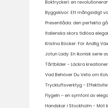
Boktryckeri: en revolutioner
Byggskivor: Ett mångsidigt v
Presentlåda: den perfekta gåva
Italienska skors tidlösa eleg
Kristna Böcker: För Andlig Väx
Jotun Lady: En ikonisk serie 
Tårtbilder - Läckra kreation
Vad Behöver Du Veta om Kol
Tryckluftsverktyg - Effektivit
Flygeln – en symfoni av eleg
Handskar i Stockholm - Möt k