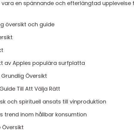
an vara en spännande och efterlängtad upplevelse
ig översikt och guide
rsikt
kt
kt av Apples populära surfplatta
Grundlig Översikt
ide Till Att Välja Rätt
k och spirituell ansats till vinproduktion
ös trend inom hållbar konsumtion
 Översikt