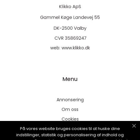
web:
www.klikko.dk
Menu
Annonsering
Om oss
Cookies
På vores website bruges cookies til at huske dine
Kontakta oss
indstillinger, statistik og personalisering af indhold og
Sitemap