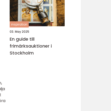
inspiration
03. May 2025
En guide till
frimärksauktioner i
Stockholm
n,
lja
t
öra