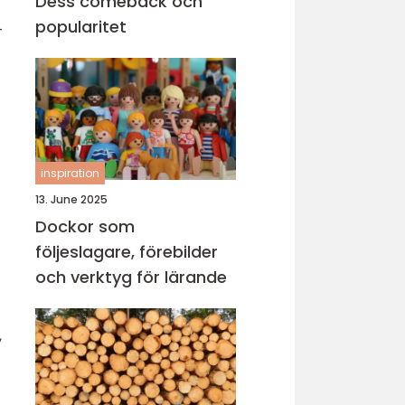
Dess comeback och
popularitet
-
inspiration
13. June 2025
Dockor som
följeslagare, förebilder
och verktyg för lärande
,