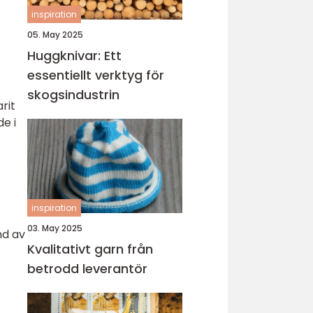
inspiration
05. May 2025
Huggknivar: Ett
essentiellt verktyg för
skogsindustrin
rit
e i
inspiration
03. May 2025
nd av
Kvalitativt garn från
betrodd leverantör