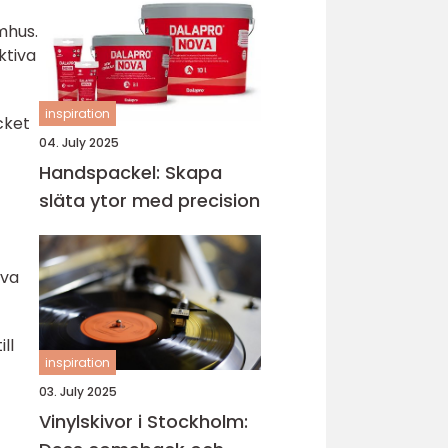
mhus.
ktiva
inspiration
cket
04. July 2025
Handspackel: Skapa
släta ytor med precision
iva
ll
inspiration
03. July 2025
Vinylskivor i Stockholm: