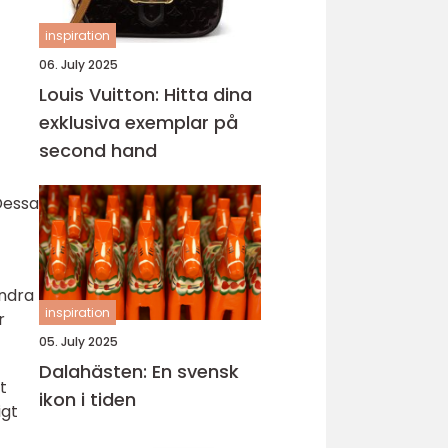
inspiration
06. July 2025
Louis Vuitton: Hitta dina
exklusiva exemplar på
second hand
Dessa
andra
inspiration
r
05. July 2025
Dalahästen: En svensk
t
ikon i tiden
igt