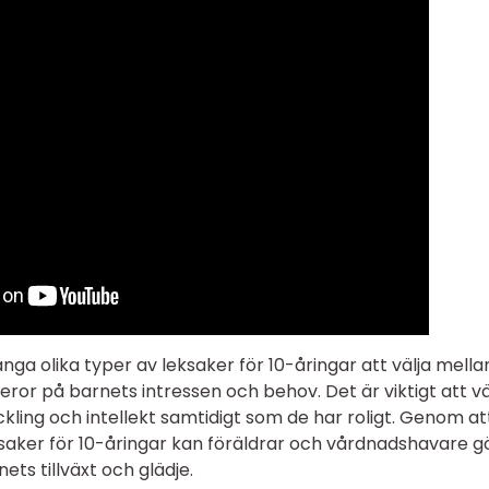
a olika typer av leksaker för 10-åringar att välja mella
ror på barnets intressen och behov. Det är viktigt att vä
kling och intellekt samtidigt som de har roligt. Genom at
ksaker för 10-åringar kan föräldrar och vårdnadshavare g
ts tillväxt och glädje.