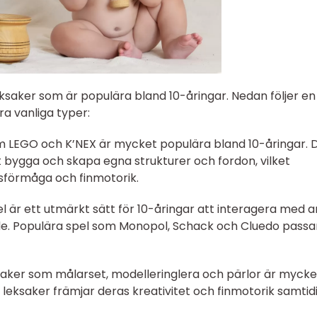
eksaker som är populära bland 10-åringar. Nedan följer en
a vanliga typer:
om LEGO och K’NEX är mycket populära bland 10-åringar. 
t bygga och skapa egna strukturer och fordon, vilket
sförmåga och finmotorik.
el är ett utmärkt sätt för 10-åringar att interagera med 
de. Populära spel som Monopol, Schack och Cluedo passa
eksaker som målarset, modelleringlera och pärlor är mycke
leksaker främjar deras kreativitet och finmotorik samtid