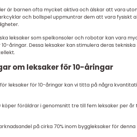
lder är barnen ofta mycket aktiva och älskar att vara uto
rkcyklar och bollspel uppmuntrar dem att vara fysiskt a
igheter.
oniska leksaker som spelkonsoler och robotar kan vara my
 10-åringar. Dessa leksaker kan stimulera deras tekniska
ellekt.
ar om leksaker för 10-åringar
 för leksaker för 10-åringar kan vi titta på några kvantitat
 köper föräldrar i genomsnitt tre till fem leksaker per år ti
arknadsandel på cirka 70% inom byggleksaker för denna