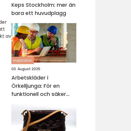
Keps Stockholm: mer än
bara ett huvudplagg
der
att
ikt av
inspiration
03. August 2025
Arbetskläder i
Örkelljunga: För en
funktionell och säker
arbetsmiljö