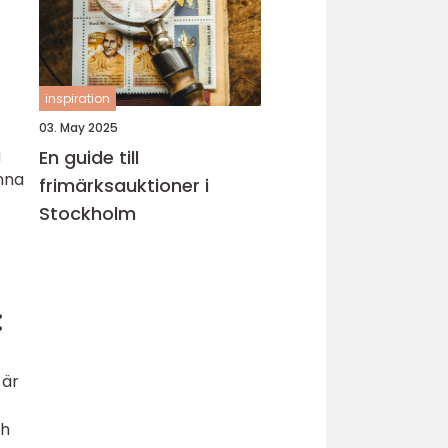
inspiration
03. May 2025
å
En guide till
unna
frimärksauktioner i
Stockholm
:
 är
ch