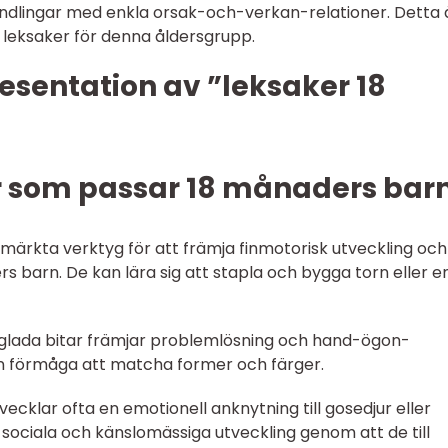
lingar med enkla orsak-och-verkan-relationer. Detta 
av leksaker för denna åldersgrupp.
esentation av ”leksaker 18
r som passar 18 månaders barn
tmärkta verktyg för att främja finmotorisk utveckling och
s barn. De kan lära sig att stapla och bygga torn eller e
rgglada bitar främjar problemlösning och hand-ögon-
in förmåga att matcha former och färger.
vecklar ofta en emotionell anknytning till gosedjur eller
sociala och känslomässiga utveckling genom att de till