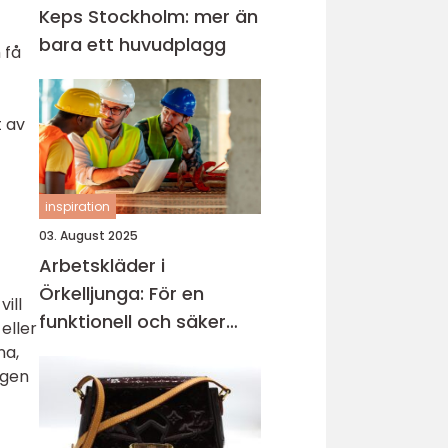
Keps Stockholm: mer än
bara ett huvudplagg
 få
t av
inspiration
03. August 2025
Arbetskläder i
Örkelljunga: För en
ill
funktionell och säker
eller
arbetsmiljö
na,
egen