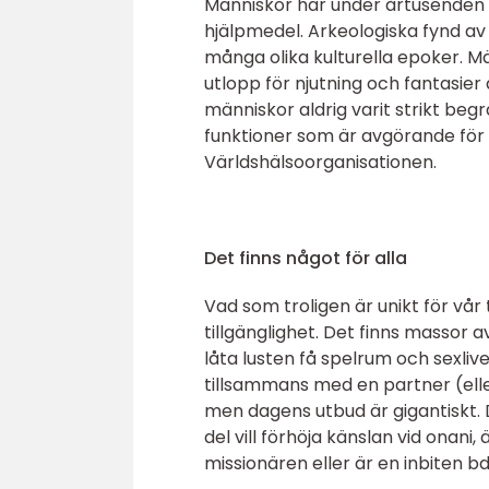
Människor har under årtusenden a
hjälpmedel. Arkeologiska fynd av 
många olika kulturella epoker. Mä
utlopp för njutning och fantasier
människor aldrig varit strikt begr
funktioner som är avgörande för 
Världshälsoorganisationen.
Det finns något för alla
Vad som troligen är unikt för vå
tillgänglighet. Det finns massor 
låta lusten få spelrum och sexliv
tillsammans med en partner (eller 
men dagens utbud är gigantiskt. 
del vill förhöja känslan vid onani,
missionären eller är en inbiten 