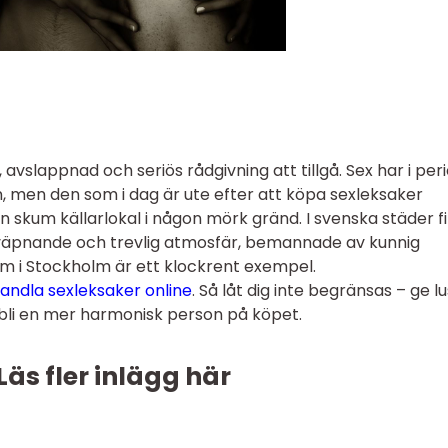
avslappnad och seriös rådgivning att tillgå. Sex har i per
 men den som i dag är ute efter att köpa sexleksaker
n skum källarlokal i någon mörk gränd. I svenska städer f
äpnande och trevlig atmosfär, bemannade av kunnig
m i Stockholm är ett klockrent exempel.
handla sexleksaker online
.
Så låt dig inte begränsas – ge l
 bli en mer harmonisk person på köpet.
Läs fler inlägg här