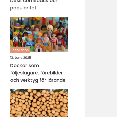
Dess comeback och
popularitet
inspiration
13. June 2025
Dockor som
följeslagare, förebilder
och verktyg för lärande