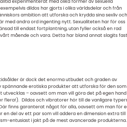
lltid experimenterat med olika former av sexuella
exempelvis dildos har gjorts i olika världsdelar och från
nniskors ambition att utforska och krydda sina sexliv och
 är med andra ord ingenting nytt. Sexualiteten har för oss
änsad till endast fortplantning, utan fyller också en rad
vårt mående och vara. Detta har bland annat slagits fas
r tidsålder är dock det enorma utbudet och graden av
av spännande erotiska produkter att utforska för den som v
et utvecklas – oavsett om man vill göra det på egen hand 
flera!). Dildos och vibratorer hör till de vanligare typer
Där finns garanterat något för alla, oavsett om man för 
 är en del av ett par som vill addera en dimension extra till
bdsm-entusiast i jakt på de mest avancerade produkterna.