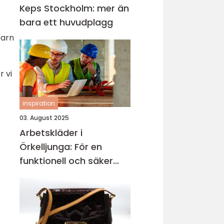
Keps Stockholm: mer än
bara ett huvudplagg
barn
r vi
inspiration
03. August 2025
Arbetskläder i
Örkelljunga: För en
funktionell och säker
arbetsmiljö