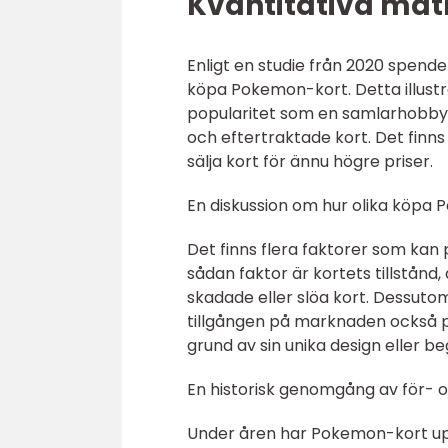
Kvantitativa mä
Enligt en studie från 2020 spen
köpa Pokemon-kort. Detta illustr
popularitet som en samlarhobby. 
och eftertraktade kort. Det fin
sälja kort för ännu högre priser.
En diskussion om hur olika köpa P
Det finns flera faktorer som ka
sådan faktor är kortets tillstånd
skadade eller slöa kort. Dessuto
tillgången på marknaden också p
grund av sin unika design eller b
En historisk genomgång av för-
Under åren har Pokemon-kort upp