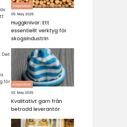
inspiration
 av
05. May 2025
tt
Huggknivar: Ett
essentiellt verktyg för
skogsindustrin
. Det
ra
g för
inspiration
03. May 2025
Kvalitativt garn från
betrodd leverantör