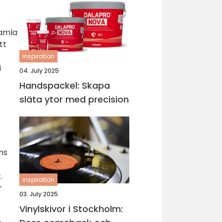
samla
tt
inspiration
i
04. July 2025
Handspackel: Skapa
släta ytor med precision
ns
.
inspiration
r
03. July 2025
Vinylskivor i Stockholm: