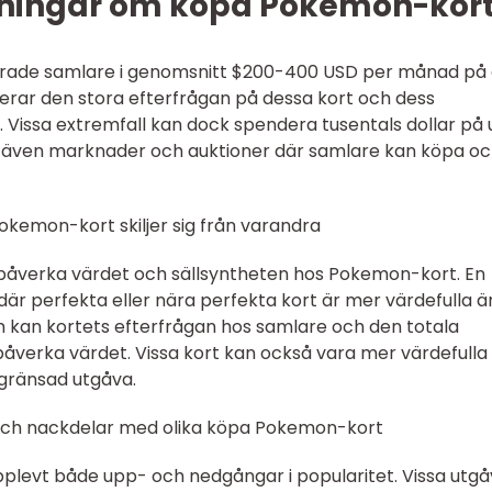
tningar om köpa Pokemon-kor
derade samlare i genomsnitt $200-400 USD per månad på 
erar den stora efterfrågan på dessa kort och dess
Vissa extremfall kan dock spendera tusentals dollar på 
ns även marknader och auktioner där samlare kan köpa o
okemon-kort skiljer sig från varandra
n påverka värdet och sällsyntheten hos Pokemon-kort. En
, där perfekta eller nära perfekta kort är mer värdefulla ä
m kan kortets efterfrågan hos samlare och den totala
åverka värdet. Vissa kort kan också vara mer värdefulla
egränsad utgåva.
 och nackdelar med olika köpa Pokemon-kort
levt både upp- och nedgångar i popularitet. Vissa utgå