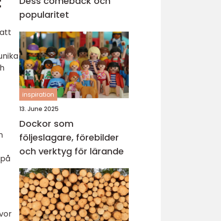
t
Dess comeback och
popularitet
att
unika
ch
inspiration
13. June 2025
Dockor som
n
följeslagare, förebilder
och verktyg för lärande
 på
vor