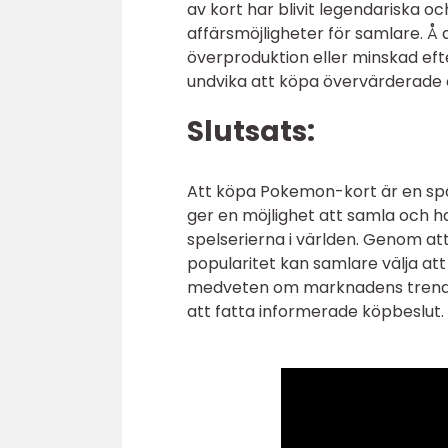
av kort har blivit legendariska och
affärsmöjligheter för samlare. Å 
överproduktion eller minskad efte
undvika att köpa övervärderade e
Slutsats:
Att köpa Pokemon-kort är en spä
ger en möjlighet att samla och 
spelserierna i världen. Genom at
popularitet kan samlare välja att 
medveten om marknadens trender o
att fatta informerade köpbeslut.