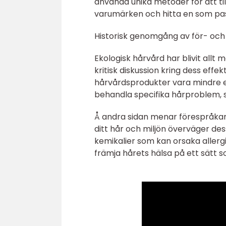
använda unika metoder för att til
varumärken och hitta en som pas
Historisk genomgång av för- och
Ekologisk hårvård har blivit allt
kritisk diskussion kring dess effekt
hårvårdsprodukter vara mindre ef
behandla specifika hårproblem, so
Å andra sidan menar förespråkare
ditt hår och miljön överväger de
kemikalier som kan orsaka allerg
främja hårets hälsa på ett sätt 