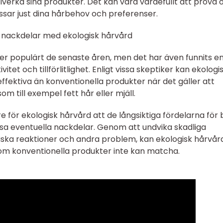
lverka sina produkter. Det kan vara värdefullt att prova o
sar just dina hårbehov och preferenser.
 nackdelar med ekologisk hårvård
 mer populärt de senaste åren, men det har även funnits e
ivitet och tillförlitlighet. Enligt vissa skeptiker kan ekologi
fektiva än konventionella produkter när det gäller att
m till exempel fett hår eller mjäll.
 för ekologisk hårvård att de långsiktiga fördelarna för
ssa eventuella nackdelar. Genom att undvika skadliga
iska reaktioner och andra problem, kan ekologisk hårvår
som konventionella produkter inte kan matcha.