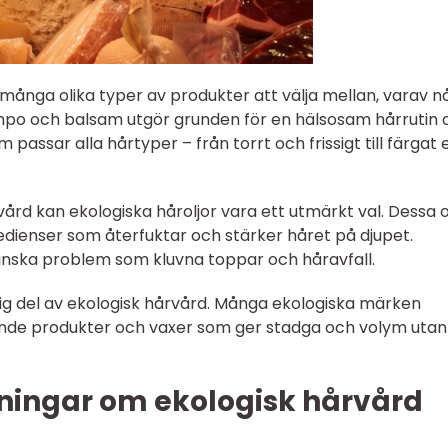
 många olika typer av produkter att välja mellan, varav n
hampo och balsam utgör grunden för en hälsosam hårrutin 
 passar alla hårtyper – från torrt och frissigt till färgat e
rd kan ekologiska håroljor vara ett utmärkt val. Dessa o
edienser som återfuktar och stärker håret på djupet.
minska problem som kluvna toppar och håravfall.
tig del av ekologisk hårvård. Många ekologiska märken
nde produkter och vaxer som ger stadga och volym utan
ningar om ekologisk hårvård