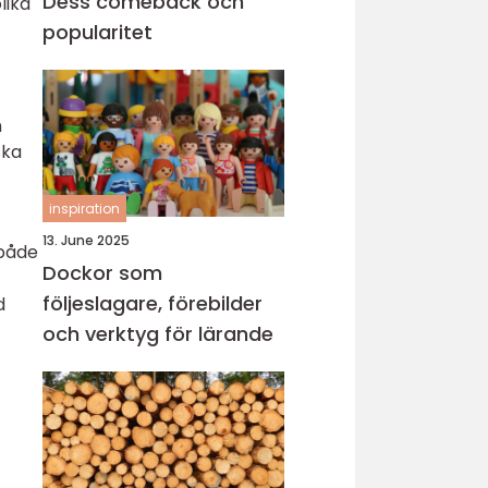
Dess comeback och
lika
popularitet
n
ska
inspiration
13. June 2025
 både
Dockor som
följeslagare, förebilder
d
och verktyg för lärande