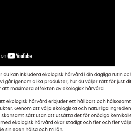
r du kan inkludera ekologisk hårvård i din dagliga rutin oc
 Vi går igenom olika produkter, hur du väljer rätt för just di
för att maximera effekten av ekologisk hårvård.
att ekologisk hårvård erbjuder ett hållbart och hälsosamt
odukter. Genom att välja ekologiska och naturliga ingredie
 skonsamt sätt utan att utsätta det för onödiga kemikalie
ed ekologisk hårvård ökar stadigt och fler och fler välje
de sin egen hälsa och miljön.