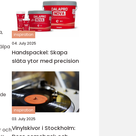
a,
inspiration
04. July 2025
jälpa
Handspackel: Skapa
släta ytor med precision
ade
inspiration
03. July 2025
Vinylskivor i Stockholm:
er och