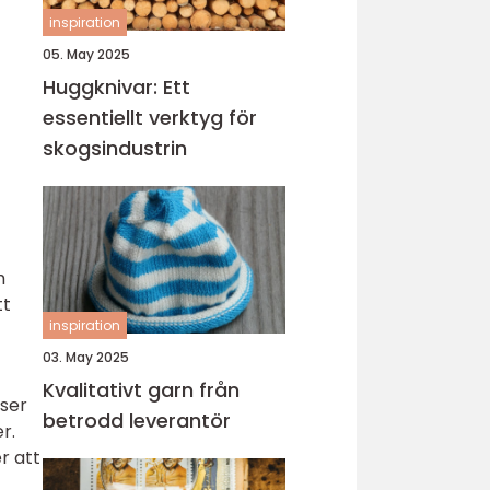
inspiration
05. May 2025
Huggknivar: Ett
essentiellt verktyg för
skogsindustrin
h
tt
inspiration
03. May 2025
Kvalitativt garn från
nser
betrodd leverantör
r.
r att