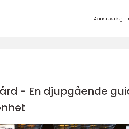
Annonsering
vård - En djupgående gui
könhet