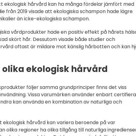
att ekologisk hårvård kan ha många fördelar jämfört med
die från 2019 visade att ekologiska schampon hade lägre
emikalier än icke-ekologiska schampon.
iska vårdprodukter hade en positiv effekt på hårets häls
kad skört hår. Dessutom visade både studier och
rvård oftast är mildare mot känslig hårbotten och kan h
 olika ekologisk hårvård
sprodukter följer samma grundprinciper finns det viss
användning. Vissa varumärken använder enbart certifier
andra kan använda en kombination av naturliga och
att ekologisk hårvård kan variera beroende på var
n olika regioner ha olika tillgång till naturliga ingrediens