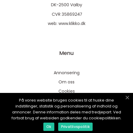
web:
www.klikko.dk
Menu
Annonsering
Om oss
Cookies
På vores website bruges cookies til at huske dine
Kontakta oss
indstillinger, statistik og personalisering af indhold og
Sitemap
annoncer. Denne information deles med tredjepart. Ved
fortsat brug af websiden godkender du cookiepolitikken.
Ok
Privatlivspolitik