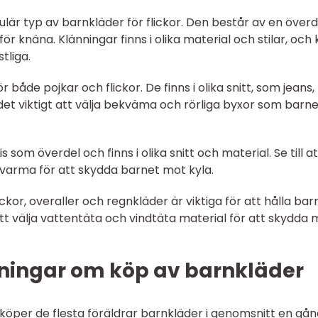
pulär typ av barnkläder för flickor. Den består av en överd
ör knäna. Klänningar finns i olika material och stilar, och
tliga.
ör både pojkar och flickor. De finns i olika snitt, som jeans,
det viktigt att välja bekväma och rörliga byxor som barn
s som överdel och finns i olika snitt och material. Se till at
varma för att skydda barnet mot kyla.
ckor, overaller och regnkläder är viktiga för att hålla bar
att välja vattentäta och vindtäta material för att skydda 
ningar om köp av barnkläder
 köper de flesta föräldrar barnkläder i genomsnitt en gån