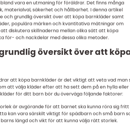
n ibland vara en utmaning för föräldrar. Det finns många
k, materialval, säkerhet och hållbarhet. I denna artikel
e och grundlig översikt över att köpa barnkläder samt
läder, populära märken och kvantitativa mätningar om
t diskutera skillnaderna mellan olika sätt att köpa
ska för- och nackdelar med dessa olika metoder.
grundlig översikt över att köp
ldrar att köpa barnkläder är det viktigt att veta vad man 
om att välja kläder efter att ha sett dem på en hylla eller
t kläder för ditt barn bör du överväga följande faktorer:
storlek är avgörande för att barnet ska kunna röra sig frit
tta kan vara särskilt viktigt för spädbarn och små barn 
 barns längd och vikt för att kunna välja rätt storlek.