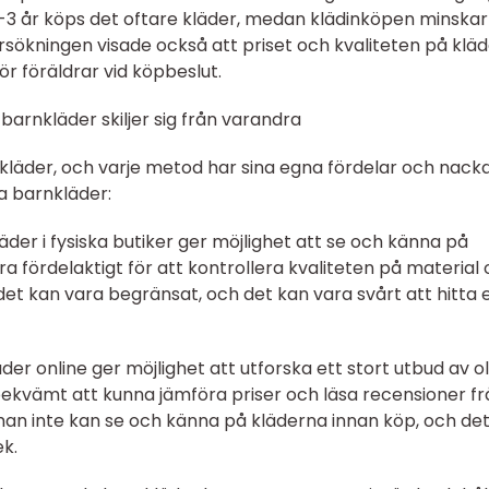
0-3 år köps det oftare kläder, medan klädinköpen minskar
ersökningen visade också att priset och kvaliteten på klä
ör föräldrar vid köpbeslut.
barnkläder skiljer sig från varandra
nkläder, och varje metod har sina egna fördelar och nackd
a barnkläder:
läder i fysiska butiker ger möjlighet att se och känna på
a fördelaktigt för att kontrollera kvaliteten på material
et kan vara begränsat, och det kan vara svårt att hitta 
der online ger möjlighet att utforska ett stort utbud av ol
bekvämt att kunna jämföra priser och läsa recensioner fr
man inte kan se och känna på kläderna innan köp, och de
ek.