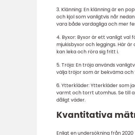
3. Klänning: En klänning är en po
och kjol som vanligtvis når nedanf
vara både vardagliga och mer fes
4. Byxor: Byxor är ett vanligt val f
mjukisbyxor och leggings. Här är 
kan leka och röra sig fritt i.
5. Tröja: En tröja används vanligtvi
välja tröjor som är bekväma och 
6. Ytterkläder: Ytterkläder som ja
varmt och torrt utomhus. Se till 
dåligt väder.
Kvantitativa mät
Enligt en undersökning från 2020