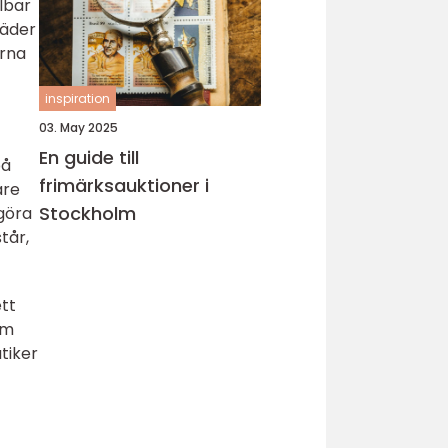
lbar
läder
erna
inspiration
03. May 2025
En guide till
på
frimärksauktioner i
are
Stockholm
 göra
tår,
ett
om
tiker