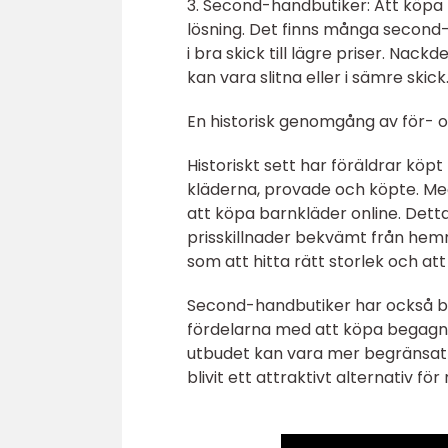
3. Second-handbutiker: Att köpa
lösning. Det finns många second-
i bra skick till lägre priser. Na
kan vara slitna eller i sämre skick
En historisk genomgång av för- 
Historiskt sett har föräldrar köpt 
kläderna, provade och köpte. Med d
att köpa barnkläder online. Detta
prisskillnader bekvämt från hemm
som att hitta rätt storlek och at
Second-handbutiker har också bliv
fördelarna med att köpa begagna
utbudet kan vara mer begränsat 
blivit ett attraktivt alternativ fö