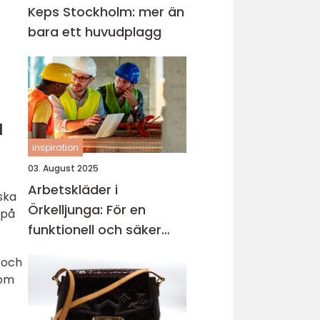
Keps Stockholm: mer än
bara ett huvudplagg
a
inspiration
03. August 2025
Arbetskläder i
ska
Örkelljunga: För en
 på
funktionell och säker
arbetsmiljö
t och
som