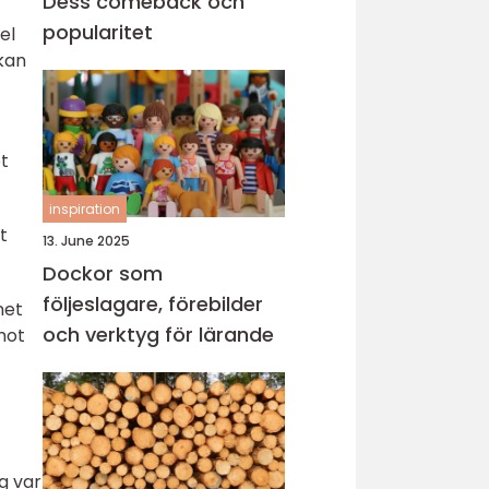
Dess comeback och
popularitet
el
 kan
et
inspiration
t
13. June 2025
Dockor som
följeslagare, förebilder
net
och verktyg för lärande
mot
g var