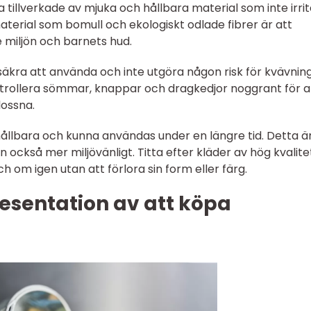
a tillverkade av mjuka och hållbara material som inte irri
aterial som bomull och ekologiskt odlade fibrer är att
e miljön och barnets hud.
säkra att använda och inte utgöra någon risk för kvävning
ntrollera sömmar, knappar och dragkedjor noggrant för a
lossna.
hållbara och kunna användas under en längre tid. Detta är
 också mer miljövänligt. Titta efter kläder av hög kvalite
 om igen utan att förlora sin form eller färg.
esentation av att köpa