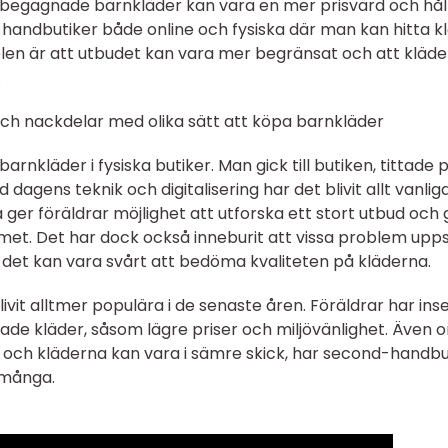
 begagnade barnkläder kan vara en mer prisvärd och hål
handbutiker både online och fysiska där man kan hitta k
ckdelen är att utbudet kan vara mer begränsat och att kläd
.
och nackdelar med olika sätt att köpa barnkläder
barnkläder i fysiska butiker. Man gick till butiken, tittade 
agens teknik och digitalisering har det blivit allt vanlig
 ger föräldrar möjlighet att utforska ett stort utbud och
et. Det har dock också inneburit att vissa problem upps
t det kan vara svårt att bedöma kvaliteten på kläderna.
it alltmer populära i de senaste åren. Föräldrar har ins
de kläder, såsom lägre priser och miljövänlighet. Även 
och kläderna kan vara i sämre skick, har second-handbu
r många.