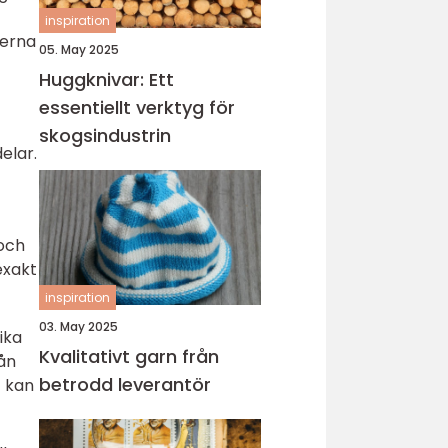
inspiration
derna
05. May 2025
Huggknivar: Ett
essentiellt verktyg för
skogsindustrin
elar.
 och
exakt
inspiration
03. May 2025
ika
Kvalitativt garn från
ån
betrodd leverantör
t kan