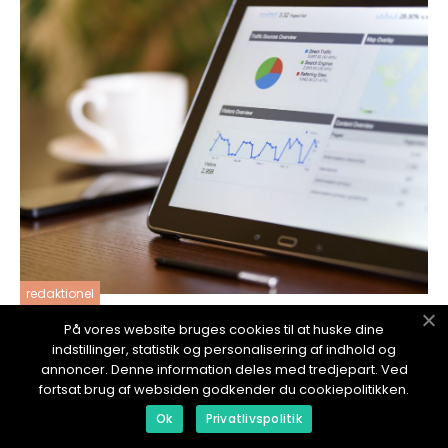
redaktionel
17. January 2024
På vores website bruges cookies til at huske dine
Köpa router - en grundlig guide till att välja
indstillinger, statistik og personalisering af indhold og
rätt router för ditt nätverk
annoncer. Denne information deles med tredjepart. Ved
fortsat brug af websiden godkender du cookiepolitikken.
Ok
Privatlivspolitik