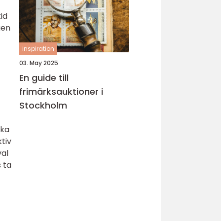
id
gen
inspiration
03. May 2025
En guide till
frimärksauktioner i
Stockholm
ska
tiv
val
 ta