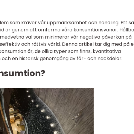
roblem som kräver vår uppmärksamhet och handling. Ett sä
amtid är genom att omforma våra konsumtionsvanor. Hållba
 medvetna val som minimerar vår negativa påverkan på
rseffektiv och rättvis värld. Denna artikel tar dig med på 
konsumtion är, de olika typer som finns, kvantitativa
m och en historisk genomgång av för- och nackdelar.
onsumtion?