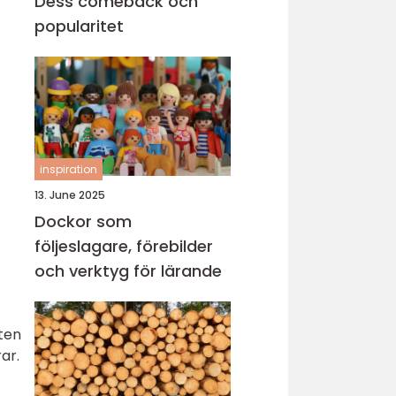
Dess comeback och
popularitet
inspiration
13. June 2025
Dockor som
följeslagare, förebilder
och verktyg för lärande
tten
ar.