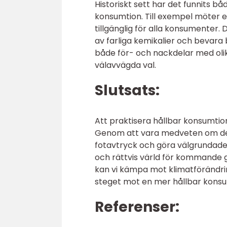
Historiskt sett har det funnits b
konsumtion. Till exempel möter ek
tillgänglig för alla konsumenter.
av farliga kemikalier och bevara 
både för- och nackdelar med olik
välavvägda val.
Slutsats:
Att praktisera hållbar konsumtion 
Genom att vara medveten om de o
fotavtryck och göra välgrundade v
och rättvis värld för kommande 
kan vi kämpa mot klimatförändring
steget mot en mer hållbar konsum
Referenser: