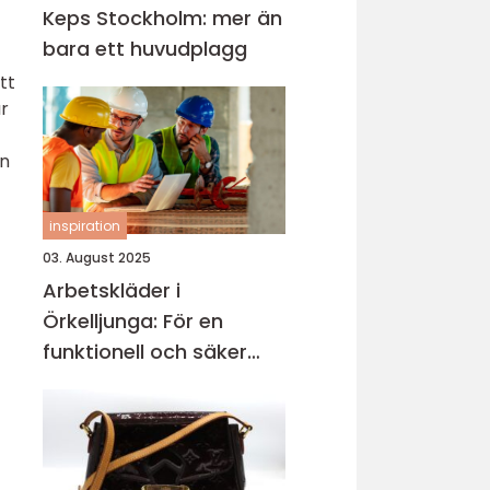
Keps Stockholm: mer än
bara ett huvudplagg
tt
r
en
inspiration
03. August 2025
Arbetskläder i
Örkelljunga: För en
funktionell och säker
arbetsmiljö