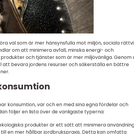
ra val som är mer hänsynsfulla mot miljön, sociala rättv
dlar om att minimera avfall, minska energi- och
produkter och tjänster som är mer miljövänliga. Genom 
ll att bevara jordens resurser och säkerställa en bättre
ner.
 konsumtion
llbar konsumtion, var och en med sina egna fördelar och
dan följer en lista över de vanligaste typerna:
a ekologiska produkter är ett sätt att minimera användnin
ll en mer hållbar jordbrukspraxis. Detta kan omfatta