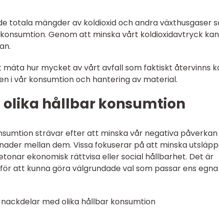
 de totala mängder av koldioxid och andra växthusgaser 
r konsumtion. Genom att minska vårt koldioxidavtryck kan
an.
 mäta hur mycket av vårt avfall som faktiskt återvinns k
en i vår konsumtion och hantering av material.
 olika hållbar konsumtion
konsumtion strävar efter att minska vår negativa påverkan
killnader mellan dem. Vissa fokuserar på att minska utsläp
onar ekonomisk rättvisa eller social hållbarhet. Det är
er för att kunna göra välgrundade val som passar ens egna
 nackdelar med olika hållbar konsumtion