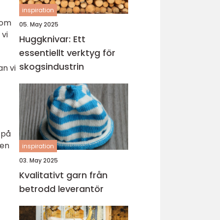
inspiration
som
05. May 2025
 vi
Huggknivar: Ett
essentiellt verktyg för
skogsindustrin
an vi
 på
pen
inspiration
03. May 2025
Kvalitativt garn från
betrodd leverantör