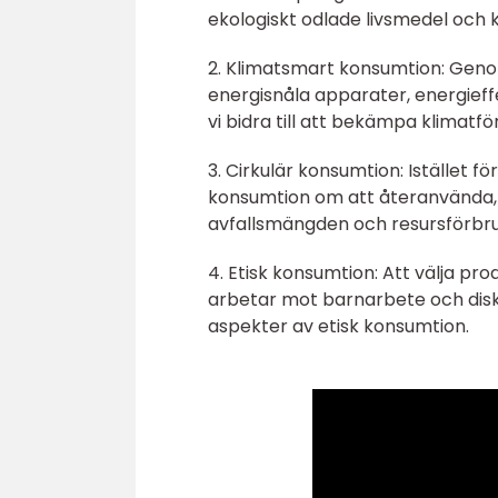
ekologiskt odlade livsmedel och k
2. Klimatsmart konsumtion: Gen
energisnåla apparater, energieff
vi bidra till att bekämpa klimatf
3. Cirkulär konsumtion: Istället 
konsumtion om att återanvända, 
avfallsmängden och resursförbr
4. Etisk konsumtion: Att välja p
arbetar mot barnarbete och diskr
aspekter av etisk konsumtion.