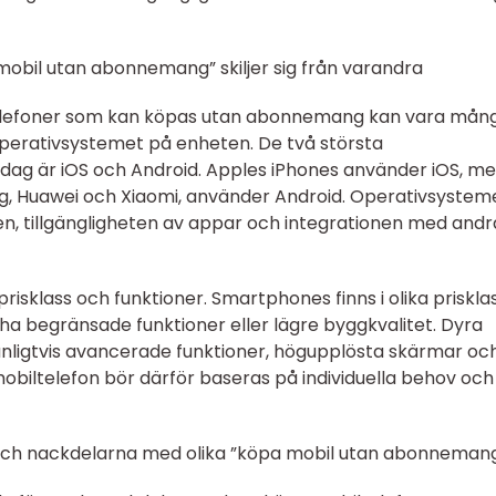
 mobil utan abonnemang” skiljer sig från varandra
ltelefoner som kan köpas utan abonnemang kan vara mån
 operativsystemet på enheten. De två största
ag är iOS och Android. Apples iPhones använder iOS, m
sung, Huawei och Xiaomi, använder Android. Operativsystem
, tillgängligheten av appar och integrationen med andr
risklass och funktioner. Smartphones finns i olika priskla
 ha begränsade funktioner eller lägre byggkvalitet. Dyra
nligtvis avancerade funktioner, högupplösta skärmar oc
mobiltelefon bör därför baseras på individuella behov och
 och nackdelarna med olika ”köpa mobil utan abonneman