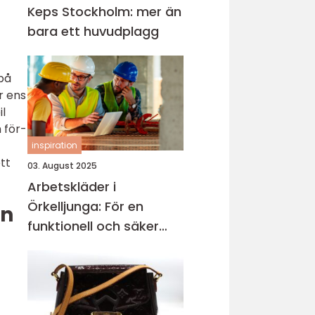
Keps Stockholm: mer än
bara ett huvudplagg
på
r ens
il
 för-
inspiration
tt
03. August 2025
Arbetskläder i
Örkelljunga: För en
an
funktionell och säker
arbetsmiljö