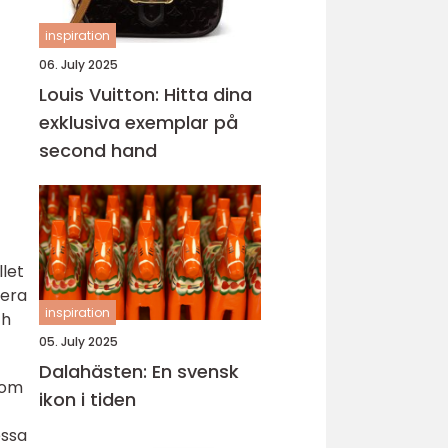
inspiration
06. July 2025
Louis Vuitton: Hitta dina
exklusiva exemplar på
second hand
llet
lera
inspiration
ch
05. July 2025
Dalahästen: En svensk
som
ikon i tiden
essa