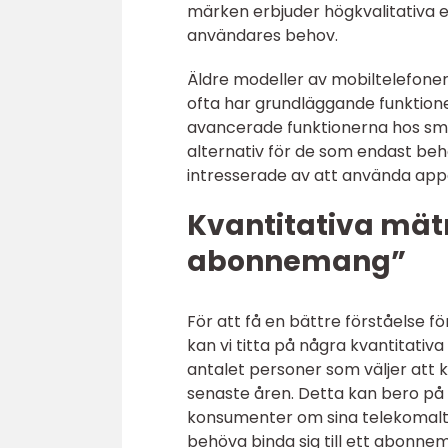
märken erbjuder högkvalitativa e
användares behov.
Äldre modeller av mobiltelefone
ofta har grundläggande funktio
avancerade funktionerna hos sma
alternativ för de som endast be
intresserade av att använda appar
Kvantitativa mät
abonnemang”
För att få en bättre förståelse
kan vi titta på några kvantitativa
antalet personer som väljer at
senaste åren. Detta kan bero på
konsumenter om sina telekomalter
behöva binda sig till ett abonn