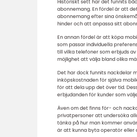
Historiskt sett har det funnits 
abonnemang. En fördel är att det
abonnemang efter sina önskemål 
hinder och att anpassa sitt abon
En annan fördel är att köpa mobi
som passar individuella prefer
till vilka telefoner som erbjud
möjlighet att välja bland olika m
Det har dock funnits nackdelar 
inköpskostnaden för själva mobile
för att dela upp det över tid. De
erbjudanden för kunder som välje
Även om det finns för- och nackd
privatpersoner att undersöka alla
tänka på hur man kommer använda 
är att kunna byta operatör elle