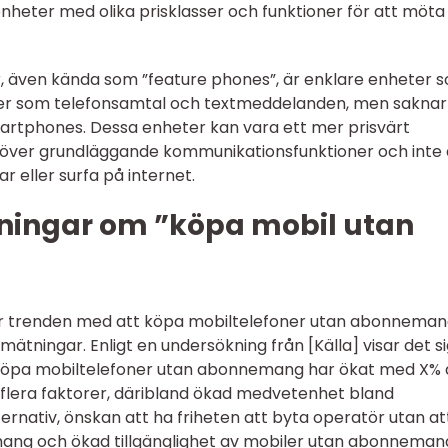
nheter med olika prisklasser och funktioner för att möta 
r, även kända som ”feature phones”, är enklare enheter 
ner som telefonsamtal och textmeddelanden, men saknar
rtphones. Dessa enheter kan vara ett mer prisvärt
höver grundläggande kommunikationsfunktioner och inte 
 eller surfa på internet.
ningar om ”köpa mobil utan
 för trenden med att köpa mobiltelefoner utan abonnema
 mätningar. Enligt en undersökning från [Källa] visar det si
t köpa mobiltelefoner utan abonnemang har ökat med X%
 flera faktorer, däribland ökad medvetenhet bland
nativ, önskan att ha friheten att byta operatör utan at
emang och ökad tillgänglighet av mobiler utan abonneman