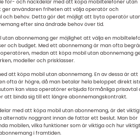
både för- och nackdelar med att köpa mobiltelefoner utan
 ger användaren friheten att välja operatör och
och behov. Detta gör det möjligt att byta operatör uta
nemang efter sina ändrade behov över tid.
l utan abonnemang ger möjlighet att välja en mobiltelef
enser och budget. Med ett abonnemang är man ofta begr
s av operatören, medan att köpa mobil utan abonnemang g
ärken, modeller och prisklasser.
med att köpa mobil utan abonnemang. En av dessa är att
n ofta är högre, då man betalar hela beloppet direkt istä
ssutom kan vissa operatörer erbjuda förmånliga prisavtal
r att binda sig till ett längre abonnemangskontrakt.
elar med att köpa mobil utan abonnemang, är det viktigt
 alternativ noggrant innan de fattar ett beslut. Man bör
mobilen, vilka funktioner som är viktiga och hur viktig
r abonnemang i framtiden.