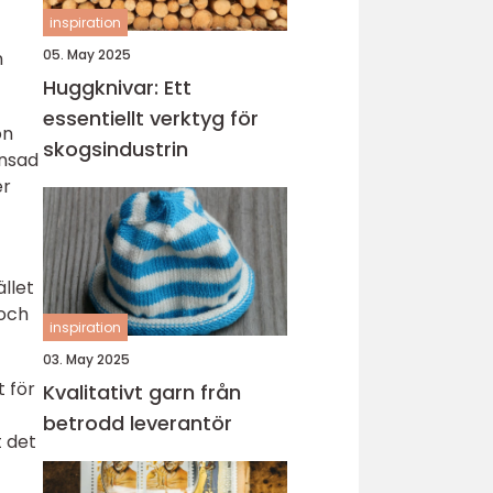
inspiration
05. May 2025
n
Huggknivar: Ett
essentiellt verktyg för
on
skogsindustrin
änsad
er
llet
 och
inspiration
03. May 2025
 för
Kvalitativt garn från
betrodd leverantör
t det