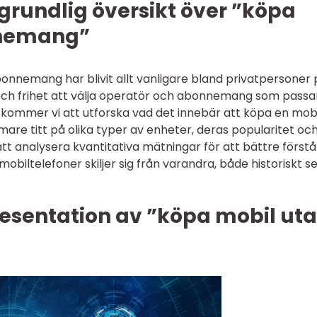
grundlig översikt över ”köpa
nnemang”
onnemang har blivit allt vanligare bland privatpersoner 
et och frihet att välja operatör och abonnemang som passa
el kommer vi att utforska vad det innebär att köpa en mob
e titt på olika typer av enheter, deras popularitet och
t analysera kvantitativa mätningar för att bättre förstå
obiltelefoner skiljer sig från varandra, både historiskt se
esentation av ”köpa mobil ut