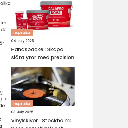
olika
som
 de
inspiration
04. July 2025
är
Handspackel: Skapa
släta ytor med precision
ng
g att
inspiration
 de
03. July 2025
t
Vinylskivor i Stockholm:
g