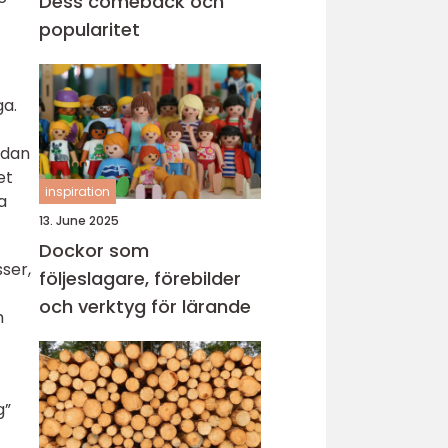
Dess comeback och
popularitet
ga.
edan
et
inspiration
a
13. June 2025
Dockor som
sser,
följeslagare, förebilder
och verktyg för lärande
h
g”