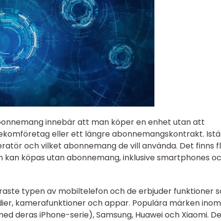
abonnemang innebär att man köper en enhet utan att
telekomföretag eller ett längre abonnemangskontrakt. Istä
eratör och vilket abonnemang de vill använda. Det finns f
om kan köpas utan abonnemang, inklusive smartphones o
aste typen av mobiltelefon och de erbjuder funktioner 
dier, kamerafunktioner och appar. Populära märken inom
ed deras iPhone-serie), Samsung, Huawei och Xiaomi. D