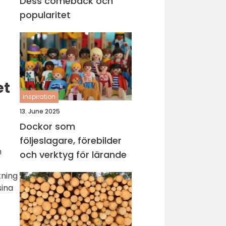
Dess comeback och
popularitet
et
inspiration
13. June 2025
Dockor som
följeslagare, förebilder
h
och verktyg för lärande
kning
sina