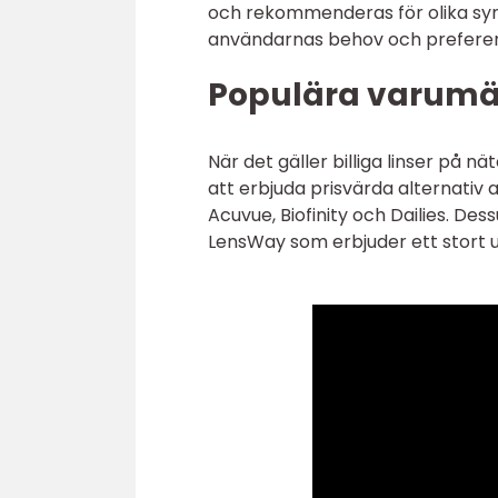
och rekommenderas för olika syn
användarnas behov och preferen
Populära varumär
När det gäller billiga linser på n
att erbjuda prisvärda alternativ
Acuvue, Biofinity och Dailies. De
LensWay som erbjuder ett stort urv