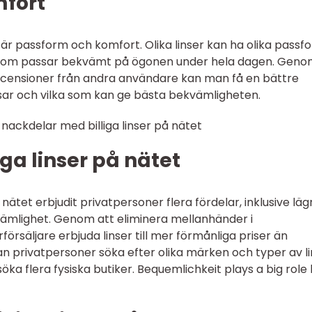
fort
l är passform och komfort. Olika linser kan ha olika passf
ser som passar bekvämt på ögonen under hela dagen. Geno
ecensioner från andra användare kan man få en bättre
assar och vilka som kan ge bästa bekvämligheten.
nackdelar med billiga linser på nätet
ga linser på nätet
på nätet erbjudit privatpersoner flera fördelar, inklusive läg
vämlighet. Genom att eliminera mellanhänder i
försäljare erbjuda linser till mer förmånliga priser än
an privatpersoner söka efter olika märken och typer av l
öka flera fysiska butiker. Bequemlichkeit plays a big role