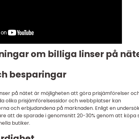
ingar om billiga linser på nät
ch besparingar
linser på nätet är möjligheten att göra prisjämförelser oc
 olika prisjämförelsessidor och webbplatser kan
erna och erbjudandena på marknaden. Enligt en undersö
are att de sparade i genomsnitt 20-30% genom att köpa 
nella butiker.
ärdighet