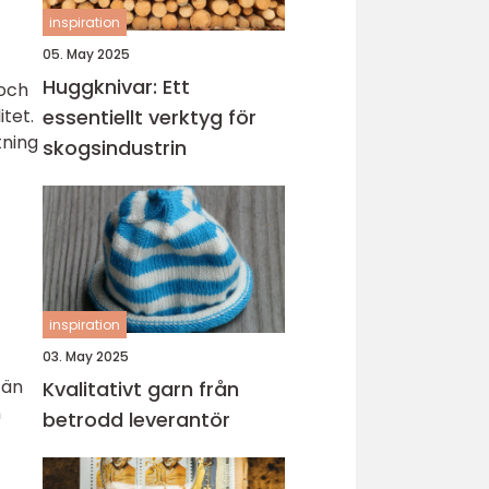
inspiration
05. May 2025
Huggknivar: Ett
 och
essentiellt verktyg för
tet.
tning
skogsindustrin
inspiration
03. May 2025
 än
Kvalitativt garn från
n
betrodd leverantör