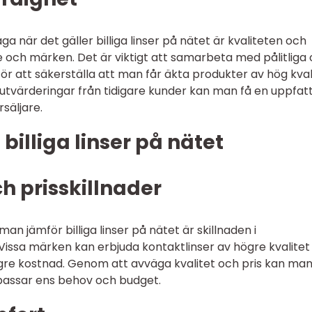
a när det gäller billiga linser på nätet är kvaliteten och
e och märken. Det är viktigt att samarbeta med pålitliga
r att säkerställa att man får äkta produkter av hög kvali
utvärderingar från tidigare kunder kan man få en uppfat
säljare.
billiga linser på nätet
h prisskillnader
man jämför billiga linser på nätet är skillnaden i
 Vissa märken kan erbjuda kontaktlinser av högre kvalitet
 högre kostnad. Genom att avväga kvalitet och pris kan ma
 passar ens behov och budget.