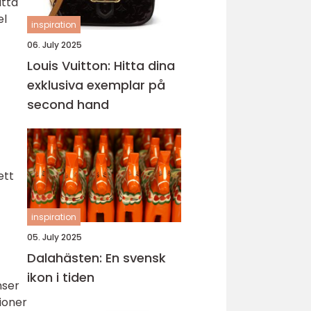
itta
el
inspiration
06. July 2025
Louis Vuitton: Hitta dina
exklusiva exemplar på
second hand
ett
inspiration
05. July 2025
Dalahästen: En svensk
ikon i tiden
nser
tioner