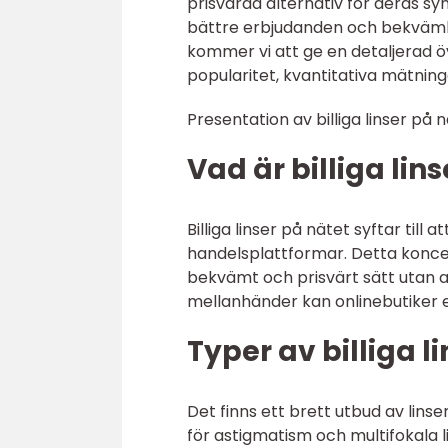
prisvärda alternativ för deras sy
bättre erbjudanden och bekvämligh
kommer vi att ge en detaljerad över
popularitet, kvantitativa mätning
Presentation av billiga linser på
Vad är billiga lin
Billiga linser på nätet syftar till 
handelsplattformar. Detta koncep
bekvämt och prisvärt sätt utan a
mellanhänder kan onlinebutiker erb
Typer av billiga l
Det finns ett brett utbud av linser 
för astigmatism och multifokala l