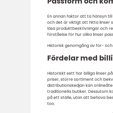
Passform och kom
En annan faktor att ta hänsyn til
och det är viktigt att hitta lin
läsa produktbeskrivningar och r
förståelse för hur olika linser p
Historisk genomgång av för- och 
Fördelar med billi
Historiskt sett har billiga linser 
priser, större sortiment och bek
distributionskedjan kan onlineåter
traditionella butiker. Dessutom k
på ett ställe, utan att behöva bes
too.