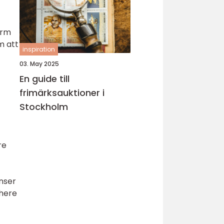
orm
m att
inspiration
03. May 2025
En guide till
frimärksauktioner i
Stockholm
re
inser
 here