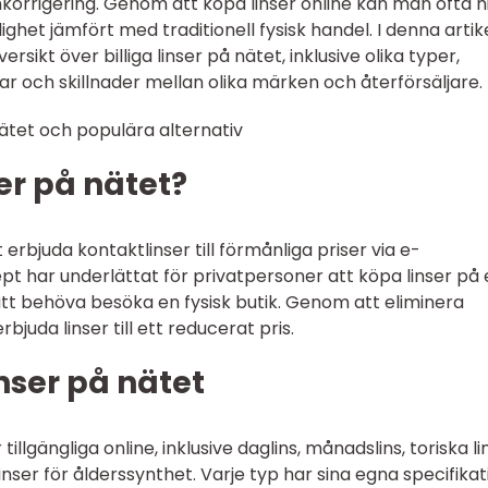
nkorrigering. Genom att köpa linser online kan man ofta h
et jämfört med traditionell fysisk handel. I denna artik
sikt över billiga linser på nätet, inklusive olika typer,
ar och skillnader mellan olika märken och återförsäljare.
 nätet och populära alternativ
ser på nätet?
att erbjuda kontaktlinser till förmånliga priser via e-
t har underlättat för privatpersoner att köpa linser på 
tt behöva besöka en fysisk butik. Genom att eliminera
juda linser till ett reducerat pris.
inser på nätet
tillgängliga online, inklusive daglins, månadslins, toriska li
inser för ålderssynthet. Varje typ har sina egna specifika