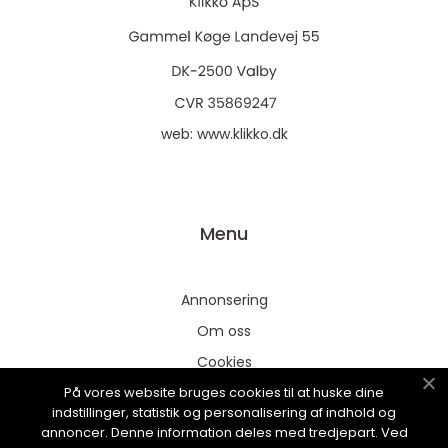
web:
www.klikko.dk
Menu
Annonsering
Om oss
Cookies
På vores website bruges cookies til at huske dine
Kontakta oss
indstillinger, statistik og personalisering af indhold og
Sitemap
annoncer. Denne information deles med tredjepart. Ved