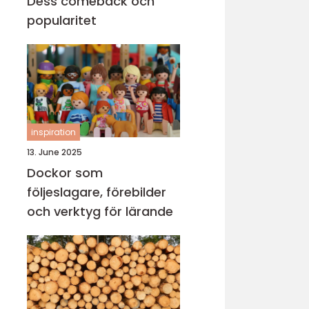
Dess comeback och
popularitet
inspiration
13. June 2025
Dockor som
följeslagare, förebilder
och verktyg för lärande