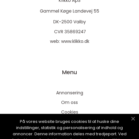
web:
www.klikko.dk
Menu
Annonsering
Om oss
Cookies
På vores website bruges cookies til at huske dine
Kontakta oss
indstillinger, statistik og personalisering af indhold og
Sitemap
annoncer. Denne information deles med tredjepart. Ved